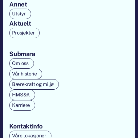
Annet
Utstyr
Aktuelt
Prosjekter
Submara
Om oss
Vår historie
Bærekraft og miljø
HMS&K
Karriere
Kontaktinfo
Våre lokasjoner