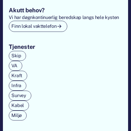
Footer
Akutt behov?
Vi har døgnkontinuerlig beredskap langs hele kysten
Finn lokal vakttelefon
Tjenester
Skip
VA
Kraft
Infra
Survey
Kabel
Miljø