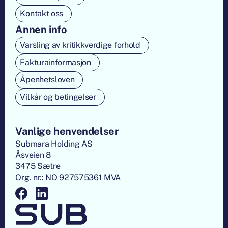
Kontakt oss
Annen info
Varsling av kritikkverdige forhold
Fakturainformasjon
Åpenhetsloven
Vilkår og betingelser
Vanlige henvendelser
Submara Holding AS
Åsveien 8
3475 Sætre
Org. nr.: NO 927575361 MVA