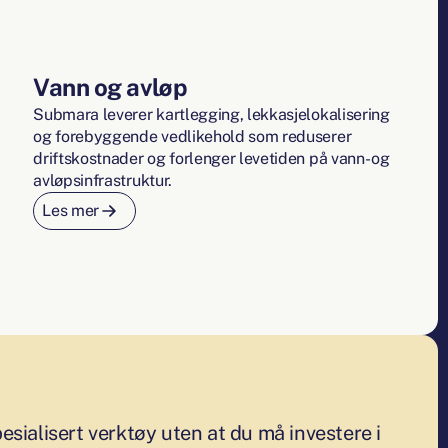
Vann og avløp
Submara leverer kartlegging, lekkasjelokalisering
og forebyggende vedlikehold som reduserer
driftskostnader og forlenger levetiden på vann- og
avløpsinfrastruktur.
Les mer
esialisert verktøy uten at du må investere i eget? 
pesialisert verktøy uten at du må investere i