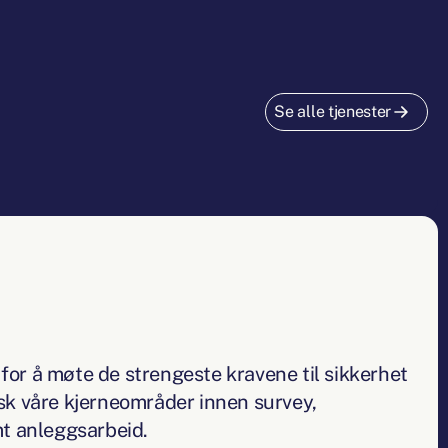
er moderne teknologi med tung operasjonell erfarin
Se alle tjenester
t for å møte de strengeste kravene til sikkerhet 
t for å møte de strengeste kravene til sikkerhet
k våre kjerneområder innen survey,
t anleggsarbeid.