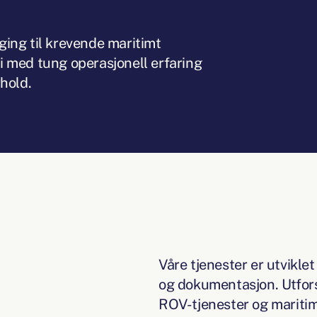
ng til krevende maritimt anleggsarbeid. Vi kombiner
ing til krevende maritimt
 med tung operasjonell erfaring
rhold.
Våre tjenester er utvikle
Våre tjenester er utvikle
og dokumentasjon. Utfors
ROV-tjenester og maritim