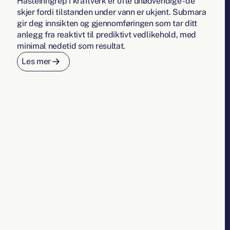
Hasteinngrep i kraftverk er ofte unødvendige - de
skjer fordi tilstanden under vann er ukjent. Submara
gir deg innsikten og gjennomføringen som tar ditt
anlegg fra reaktivt til prediktivt vedlikehold, med
minimal nedetid som resultat.
Les mer