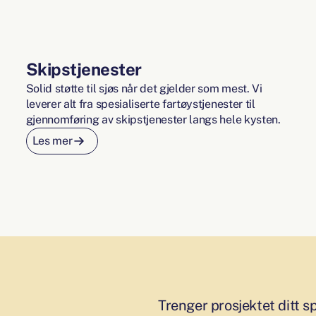
Skipstjenester
Solid støtte til sjøs når det gjelder som mest. Vi
leverer alt fra spesialiserte fartøystjenester til
gjennomføring av skipstjenester langs hele kysten.
Les mer
Trenger prosjektet ditt sp
Trenger prosjektet ditt s