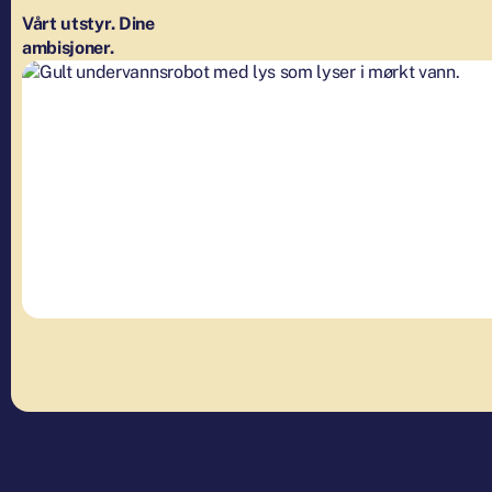
Vårt
utstyr.
Dine
ambisjoner.
Vårt
utstyr.
Dine
ambisjoner.