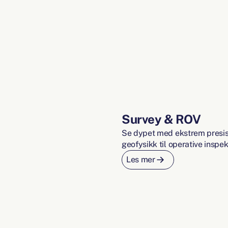
Survey & ROV
Se dypet med ekstrem presisj
geofysikk til operative inspek
Les mer