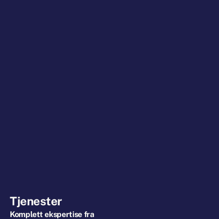
Tjenester
Komplett
ekspertise
fra
kyst
til
dypet
Komplett
ekspertise
fra