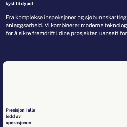
kyst
til
dypet
Fra komplekse inspeksjoner og sjøbunnskartleggi
Fra komplekse inspeksjoner og sjøbunnskartlegg
anleggsarbeid. Vi kombinerer moderne teknologi
for å sikre fremdrift i dine prosjekter, uansett fo
Presisjon
i
alle
ledd
av
operasjonen
Presisjon
i
alle
ledd
av
operasjonen