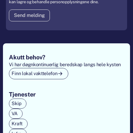
kan lagre og behandle personopplysningene dine.
Footer
Akutt behov?
Vi har døgnkontinuerlig beredskap langs hele kysten
Finn lokal vakttelefon
Tjenester
Skip
VA
Kraft