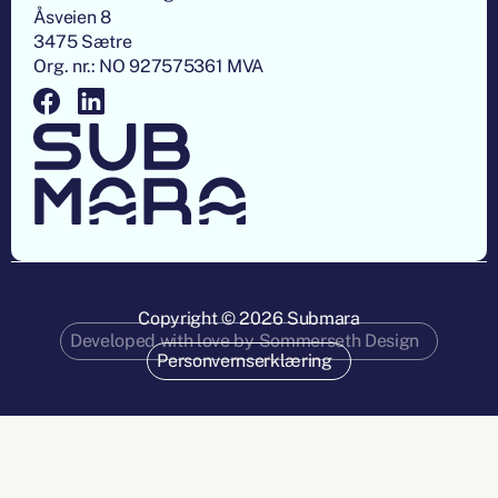
Åsveien 8
3475 Sætre
Org. nr.: NO 927575361 MVA
Copyright ©
2026
Submara
Developed with love by Sommerseth Design
Personvernserklæring