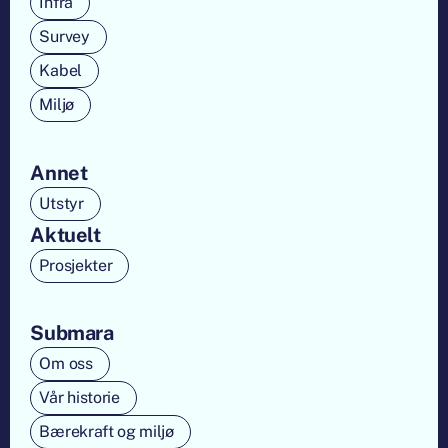
Infra
Survey
Kabel
Miljø
Annet
Utstyr
Aktuelt
Prosjekter
Submara
Om oss
Vår historie
Bærekraft og miljø