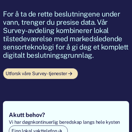
For å ta de rette beslutningene under
vann, trenger du presise data. Vår
Survey-avdeling kombinerer lokal
tilstedeværelse med markedsledende
sensorteknologi for å gi deg et komplett
digitalt beslutningsgrunnlag.
Utforsk våre Survey-tjenester
Footer
Akutt behov?
Vi har døgnkontinuerlig beredskap langs hele kysten
Finn lokal vakttelefon