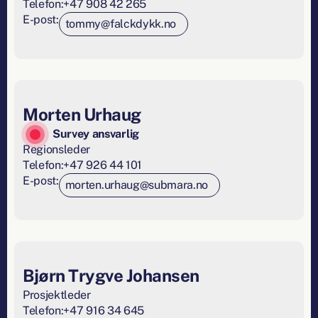
Telefon:
+47 908 42 265
E-post:
tommy@falckdykk.no
Morten Urhaug
Survey ansvarlig
Regionsleder
Telefon:
+47 926 44 101
E-post:
morten.urhaug@submara.no
Bjørn Trygve Johansen
Prosjektleder
Telefon:
+47 916 34 645