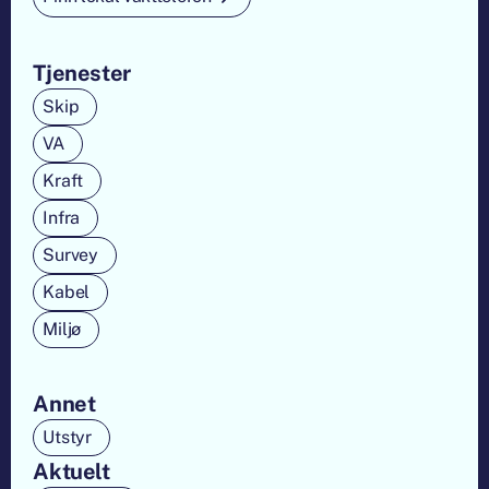
Tjenester
Skip
VA
Kraft
Infra
Survey
Kabel
Miljø
Annet
Utstyr
Aktuelt