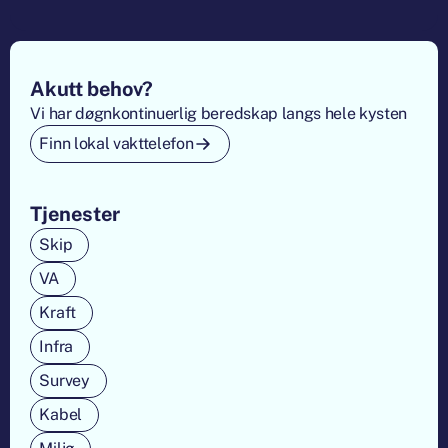
Footer
Akutt behov?
Vi har døgnkontinuerlig beredskap langs hele kysten
Finn lokal vakttelefon
Tjenester
Skip
VA
Kraft
Infra
Survey
Kabel