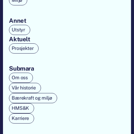
Miljø
Annet
Utstyr
Aktuelt
Prosjekter
Submara
Om oss
Vår historie
Bærekraft og miljø
HMS&K
Karriere