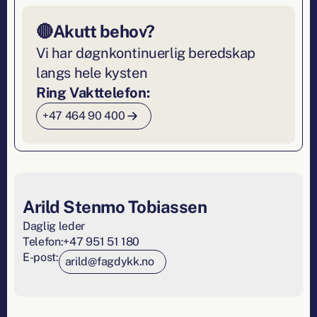
🔴
Akutt behov?
Vi har døgnkontinuerlig beredskap
langs hele kysten
Ring Vakttelefon:
+47 464 90 400
Arild Stenmo Tobiassen
Daglig leder
Telefon:
+47 951 51 180
E-post:
arild@fagdykk.no